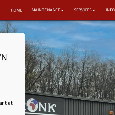
MAINTENANCE
SERVICES
INF
HOME
N 
nt et 