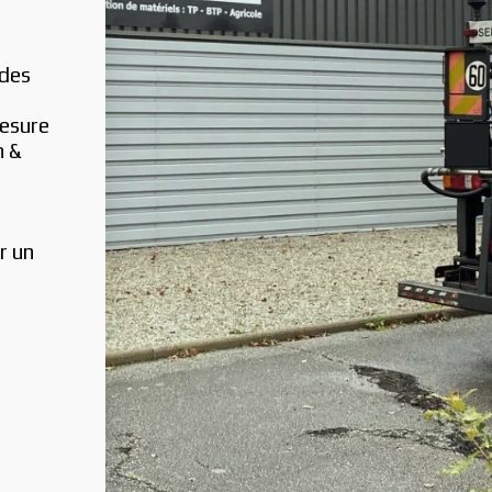
des 
esure
 & 
 un 