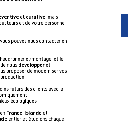
éventive
 et 
curative
, mais 
ducteurs et de votre personnel 
 vous pouvez nous contacter en 
 chaudronnerie /montage, et le 
 de nous 
développer
 et 
ous proposer de moderniser vos 
 production.
oins futurs des clients avec la 
volonté forte de proposer des solutions économiquement 
njeux écologiques.
en 
France
, 
Islande
 et 
nde
 entier et étudions chaque 