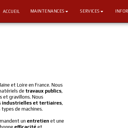
MAINTENANCES
SERVICES
INFO
ACCUEIL
aine et Loire en France. Nous 
atériels de 
travaux publics
, 
et gravillons. Nous 
 
industrielles et tertiaires
, 
s types de machines.
emandent un 
entretien
 et une 
 bonne 
efficacité
 et 